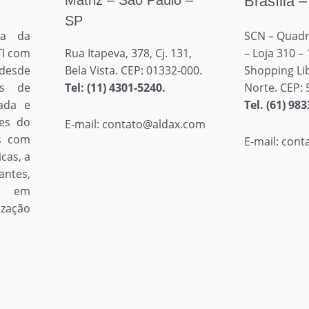
Matriz – São Paulo –
Brasília 
SP
ia da
SCN – Quadr
TI com
Rua Itapeva, 378, Cj. 131,
– Loja 310 –
 desde
Bela Vista. CEP: 01332-000.
Shopping Lib
es de
Tel: (11) 4301-5240.
Norte. CEP: 
cada e
Tel.
(61) 983
tes do
E-mail: contato@aldax.com
os com
E-mail: con
cas, a
antes,
do em
ização