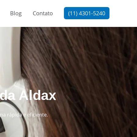
Blog
Contato
(11) 4301-5240
 da Aldax
a rápida e eficiente.