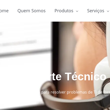
ome
Quem Somos
Produtos
Serviços
 de Suporte Técnico
écnico especializado para resolver problemas de TI de form