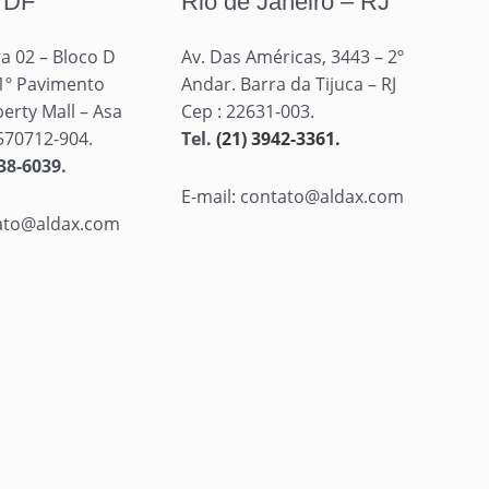
– DF
Rio de Janeiro – RJ
a 02 – Bloco D
Av. Das Américas, 3443 – 2º
 1º Pavimento
Andar. Barra da Tijuca – RJ
erty Mall – Asa
Cep : 22631-003.
570712-904.
Tel.
(21) 3942-3361.
38-6039.
E-mail: contato@aldax.com
tato@aldax.com